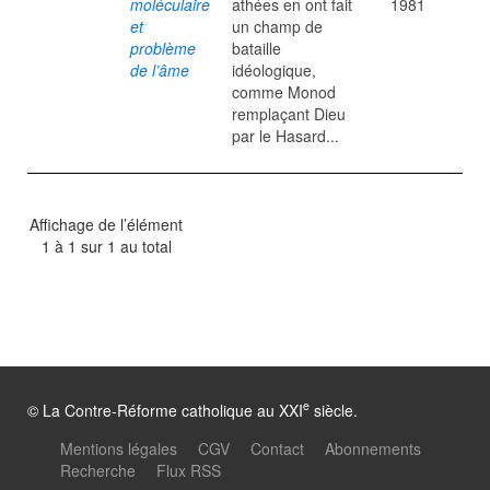
moléculaire
athées en ont fait
1981
et
un champ de
problème
bataille
de l’âme
idéologique,
comme Monod
remplaçant Dieu
par le Hasard...
Affichage de l’élément
1 à 1 sur 1 au total
e
© La Contre-Réforme catholique au XXI
siècle.
Mentions légales
CGV
Contact
Abonnements
Recherche
Flux RSS