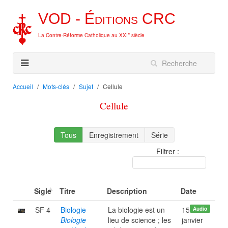
VOD -
Éditions
CRC
e
La Contre-Réforme Catholique au XXI
siècle
Accueil
Mots-clés
Sujet
Cellule
Cellule
Tous
Enregistrement
Série
Filtrer :
Sigle
Titre
Description
Date
SF 4
Biologie
La biologie est un
15
Audio
Biologie
lieu de science ; les
janvier