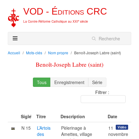
VOD -
Éditions
CRC
e
La Contre-Réforme Catholique au XXI
siècle
Accueil
Mots-clés
Nom propre
Benoît-Joseph Labre (saint)
Benoît-Joseph Labre (saint)
Tous
Enregistrement
Série
Filtrer :
Sigle
Titre
Description
Date
N 15
L’Artois
Pèlerinage à
11
Vidéo
des
Amettes, village
novembre