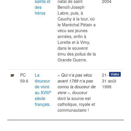
saints et
natal de saint
2004
des
Benoît-Joseph
héros
Labre, puis, à
Cauchy à la tour, où
le Maréchal Pétain a
vécu ses jeunes
années, enfin à
Lorette et à Vimy,
dans le souvenir
ému des poilus de la
Grande Guerre.
PC
La
«
Qui n’a pas vécu
21-
Vidéo
59.6
douceur
avant 1789 n’a pas
31 août
de vivre
connu la douceur de
1998
e
au XVIII
vivre
», douceur
siècle
dont la source est
français.
catholique, royale et
communautaire !