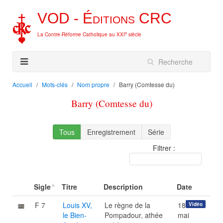
VOD -
Éditions
CRC
e
La Contre-Réforme Catholique au XXI
siècle
Accueil
Mots-clés
Nom propre
Barry (Comtesse du)
Barry (Comtesse du)
Tous
Enregistrement
Série
Filtrer :
Sigle
Titre
Description
Date
F 7
Louis XV,
Le règne de la
18
Vidéo
le Bien-
Pompadour, athée
mai