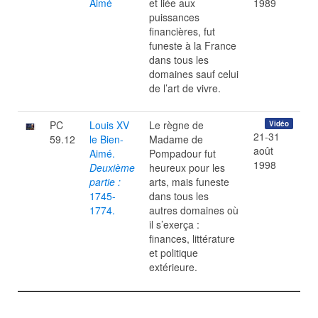
Aimé
et liée aux
1989
puissances
financières, fut
funeste à la France
dans tous les
domaines sauf celui
de l’art de vivre.
PC
Louis XV
Le règne de
Vidéo
21-31
59.12
le Bien-
Madame de
août
Aimé.
Pompadour fut
1998
Deuxième
heureux pour les
partie :
arts, mais funeste
1745-
dans tous les
1774.
autres domaines où
il s’exerça :
finances, littérature
et politique
extérieure.