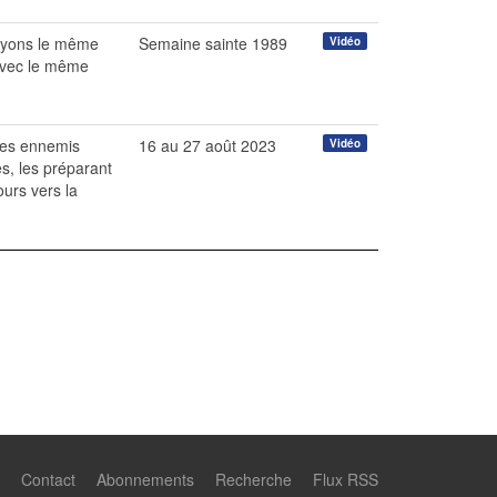
voyons le même
Semaine sainte 1989
Vidéo
 avec le même
 ses ennemis
16 au 27 août 2023
Vidéo
es, les préparant
ours vers la
Contact
Abonnements
Recherche
Flux RSS