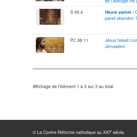
de l’aveugle-né (
S 99.4
Heure sainte :
O
pareil abandon 
PC 88.11
Jésus faisait rou
Jérusalem.
Affichage de l’élément 1 à 3 sur 3 au total
e
© La Contre-Réforme catholique au XXI
siècle.