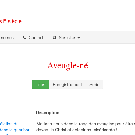
e
XI
siècle
ements
Contact
Nos sites
Aveugle-né
Tous
Enregistrement
Série
Description
élation du
Mettons-nous dans le rang des aveugles pour être
ans la guérison
devant le Christ et obtenir sa miséricorde !