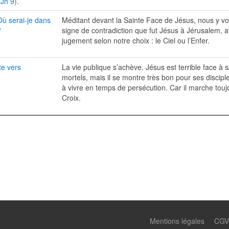
Jn 9).
ù serai-je dans
Méditant devant la Sainte Face de Jésus, nous y 
?
signe de contradiction que fut Jésus à Jérusalem,
jugement selon notre choix : le Ciel ou l’Enfer.
te vers
La vie publique s’achève. Jésus est terrible face à
mortels, mais il se montre très bon pour ses discipl
à vivre en temps de persécution. Car il marche touj
Croix.
Mentions légales
CGV