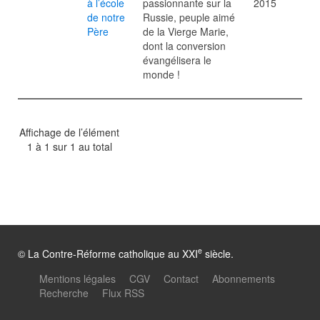
à l’école
passionnante sur la
2015
de notre
Russie, peuple aimé
Père
de la Vierge Marie,
dont la conversion
évangélisera le
monde !
Affichage de l’élément
1 à 1 sur 1 au total
e
© La Contre-Réforme catholique au XXI
siècle.
Mentions légales
CGV
Contact
Abonnements
Recherche
Flux RSS