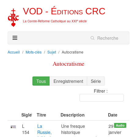
VOD -
Éditions
CRC
e
La Contre-Réforme Catholique au XXI
siècle
Accueil
Mots-clés
Sujet
Autocratisme
Autocratisme
Tous
Enregistrement
Série
Filtrer :
Sigle
Titre
Description
Date
L
La
Une fresque
29
Audio
154
Russie,
historique
janvier