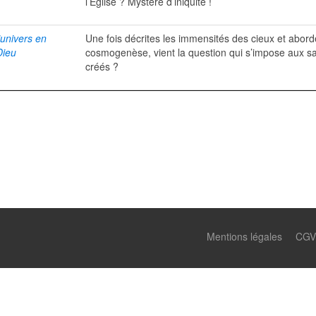
l’Église ? Mystère d’iniquité !
’univers en
Une fois décrites les immensités des cieux et abord
Dieu
cosmogenèse, vient la question qui s’impose aux s
créés ?
Mentions légales
CGV