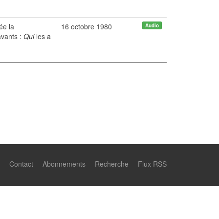
ée la
16 octobre 1980
Audio
avants :
Qui
les a
Contact
Abonnements
Recherche
Flux RSS