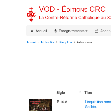
VOD -
Éditions
CRC
La Contre-Réforme Catholique au X
Accueil
Enregistrements
Abonn
Accueil
Mots-clés
Discipline
Astronomie
Sigle
Titre
B 10.8
L’inquisition rom
Galilée.