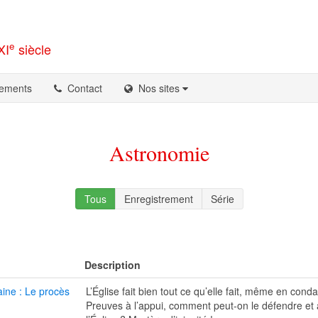
e
XI
siècle
ements
Contact
Nos sites
Astronomie
Tous
Enregistrement
Série
Description
aine : Le procès
L’Église fait bien tout ce qu’elle fait, même en cond
Preuves à l’appui, comment peut-on le défendre et