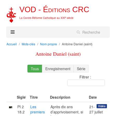
VOD -
Éditions
CRC
e
La Contre-Réforme Catholique au XXI
siècle
Accueil
Mots-clés
Nom propre
Antoine Daniel (saint)
Antoine Daniel (saint)
Tous
Enregistrement
Série
Filtrer :
Sigle
Titre
Description
Date
PI 2
Les
Après dix ans
21-
Vidéo
18.2
premiers
d’apprivoisement, si
27 juillet