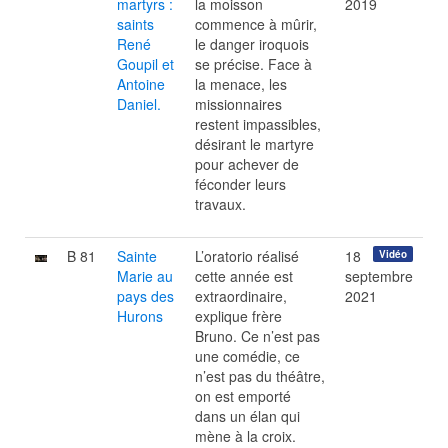
martyrs :
la moisson
2019
saints
commence à mûrir,
René
le danger iroquois
Goupil et
se précise. Face à
Antoine
la menace, les
Daniel.
missionnaires
restent impassibles,
désirant le martyre
pour achever de
féconder leurs
travaux.
B 81
Sainte
L’oratorio réalisé
18
Vidéo
Marie au
cette année est
septembre
pays des
extraordinaire,
2021
Hurons
explique frère
Bruno. Ce n’est pas
une comédie, ce
n’est pas du théâtre,
on est emporté
dans un élan qui
mène à la croix.