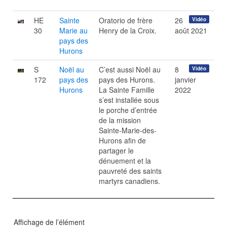
HE
Sainte
Oratorio de frère
26
Vidéo
30
Marie au
Henry de la Croix.
août 2021
pays des
Hurons
S
Noël au
C’est aussi Noël au
8
Vidéo
172
pays des
pays des Hurons.
janvier
Hurons
La Sainte Famille
2022
s’est installée sous
le porche d’entrée
de la mission
Sainte-Marie-des-
Hurons afin de
partager le
dénuement et la
pauvreté des saints
martyrs canadiens.
Affichage de l’élément