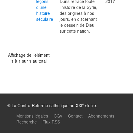
leçons
Duns retrace toute
2017
d’une
l’histoire de la Syrie,
histoire
des origines à nos
séculaire
jours, en discernant
le dessein de Dieu
sur cette nation.
Affichage de l’élément
1 à 1 sur 1 au total
e
© La Contre-Réforme catholique au XXI
siècle.
Mentions légales
CGV
Contact
Abonnements
Recherche
Flux RSS