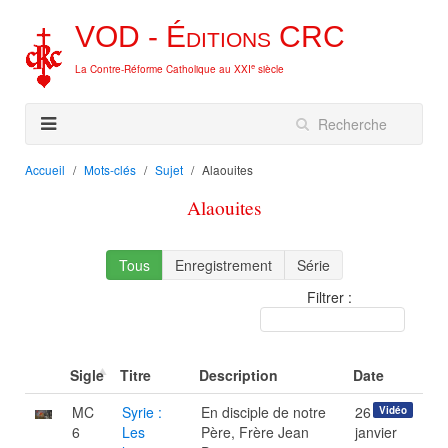
VOD -
Éditions
CRC
e
La Contre-Réforme Catholique au XXI
siècle
Accueil
Mots-clés
Sujet
Alaouites
Alaouites
Tous
Enregistrement
Série
Filtrer :
Sigle
Titre
Description
Date
MC
Syrie :
En disciple de notre
26
Vidéo
6
Les
Père, Frère Jean
janvier