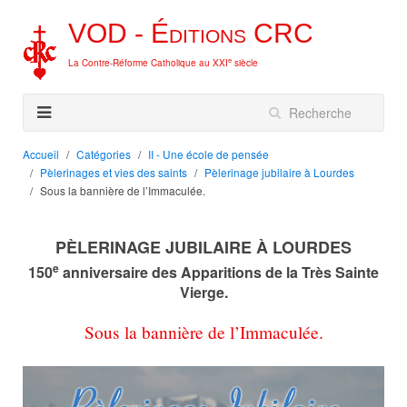
VOD -
Éditions
CRC
e
La Contre-Réforme Catholique au XXI
siècle
Accueil
Catégories
II - Une école de pensée
Pèlerinages et vies des saints
Pèlerinage jubilaire à Lourdes
Sous la bannière de l’Immaculée.
PÈLERINAGE JUBILAIRE À LOURDES
e
150
anniversaire des Apparitions de la Très Sainte
Vierge.
Sous la bannière de l’Immaculée.