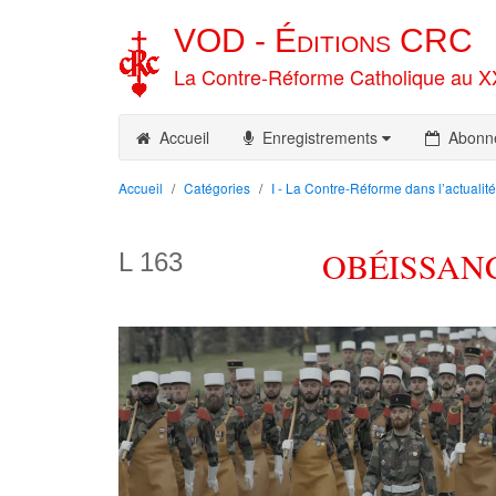
VOD -
Éditions
CRC
La Contre-Réforme Catholique au X
Accueil
Enregistrements
Abonn
Accueil
Catégories
I - La Contre-Réforme dans l’actualité
OBÉISSANC
L 163