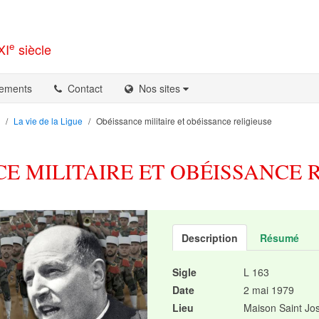
e
XI
siècle
ements
Contact
Nos sites
La vie de la Ligue
Obéissance militaire et obéissance religieuse
E MILITAIRE ET OBÉISSANCE 
Description
Résumé
Sigle
L 163
Date
2 mai 1979
Lieu
Maison Saint Jo