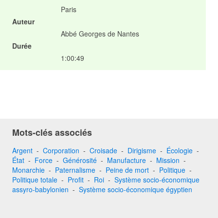
Paris
Auteur
Abbé Georges de Nantes
Durée
1:00:49
Mots-clés associés
Argent
-
Corporation
-
Croisade
-
Dirigisme
-
Écologie
-
État
-
Force
-
Générosité
-
Manufacture
-
Mission
-
Monarchie
-
Paternalisme
-
Peine de mort
-
Politique
-
Politique totale
-
Profit
-
Roi
-
Système socio-économique
assyro-babylonien
-
Système socio-économique égyptien