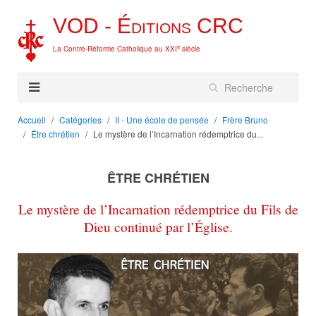
VOD -
Éditions
CRC
e
La Contre-Réforme Catholique au XXI
siècle
Accueil
Catégories
II - Une école de pensée
Frère Bruno
Être chrétien
Le mystère de l’Incarnation rédemptrice du...
ÊTRE CHRÉTIEN
Le mystère de l’Incarnation rédemptrice du Fils de
Dieu continué par l’Église.