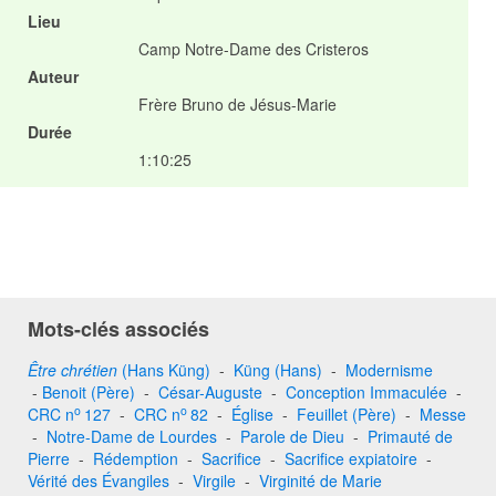
Lieu
Camp Notre-Dame des Cristeros
Auteur
Frère Bruno de Jésus-Marie
Durée
1:10:25
Mots-clés associés
Être chrétien
(Hans Küng)
-
Küng (Hans)
-
Modernisme
-
Benoit (Père)
-
César-Auguste
-
Conception Immaculée
-
o
o
CRC n
127
-
CRC n
82
-
Église
-
Feuillet (Père)
-
Messe
-
Notre-Dame de Lourdes
-
Parole de Dieu
-
Primauté de
Pierre
-
Rédemption
-
Sacrifice
-
Sacrifice expiatoire
-
Vérité des Évangiles
-
Virgile
-
Virginité de Marie