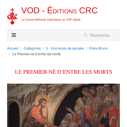
VOD -
Éditions
CRC
e
La Contre-Réforme Catholique au XXI
siècle
Accueil
Catégories
II - Une école de pensée
Frère Bruno
Le Premier-né d’entre les morts
LE PREMIER-NÉ D’ENTRE LES MORTS