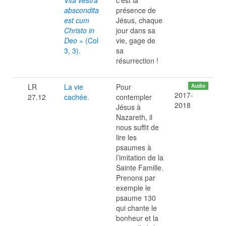
Vita vestra
c’est la
abscondita
présence de
est cum
Jésus, chaque
Christo in
jour dans sa
Deo
» (Col
vie, gage de
3, 3).
sa
résurrection !
LR
La vie
Pour
Audio
2017-
27.12
cachée.
contempler
2018
Jésus à
Nazareth, il
nous suffit de
lire les
psaumes à
l’imitation de la
Sainte Famille.
Prenons par
exemple le
psaume 130
qui chante le
bonheur et la