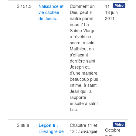
S 151.3
Naissance et
Comment un
11-
Vidéo
vie cachée
Dieu peut-il
13 juin
de Jésus.
naître parmi
2011
nous ? La
Sainte Vierge
a révélé ce
secret à saint
Matthieu, en
s’effaçant
derrière saint
Joseph et,
d’une manière
beaucoup plus
intime, à saint
Jean qui l’a
rapporté
ensuite à saint
Luc.
S 88.6
Leçon 6 :
Chapitre 11 et
Vidéo
Octobre
L’Évangile de
12 :
L’Évangile