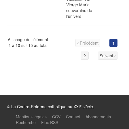
Vierge Marie
souveraine de
l’univers !
Affichage de l’élément
Précédent
1
1 à 10 sur 15 au total
2
Suivant
e
© La Contre-Réforme catholique au XXI
siècle.
Mentions légales
CGV
Contact
Abonnements
Recherche
Flux RSS