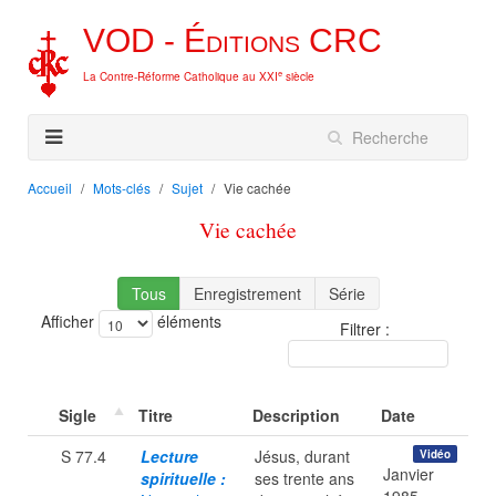
VOD -
Éditions
CRC
e
La Contre-Réforme Catholique au XXI
siècle
Accueil
Mots-clés
Sujet
Vie cachée
Vie cachée
Tous
Enregistrement
Série
Afficher
éléments
Filtrer :
Sigle
Titre
Description
Date
S 77.4
Lecture
Jésus, durant
Vidéo
Janvier
spirituelle :
ses trente ans