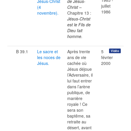
1985 -
Jésus-Christ
de Jésus-
juillet
(4
Christ –
1986
novembre).
Chapitre 13 :
Jésus-Christ
est le Fils de
Dieu fait
homme.
B 39.1
Le sacre et
Après trente
5
Vidéo
les noces de
ans de vie
février
Jésus.
cachée où
2000
Jésus déjoue
l’Adversaire, il
lui faut entrer
dans l’arène
publique, de
manière
royale ! Ce
sera son
baptême, sa
retraite au
désert, avant