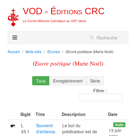
VOD -
Éditions
CRC
e
La Contre-Réforme Catholique au XXI
siècle
Accueil
Mots-clés
Œuvres
(Marie Noël)
Œuvre poétique
Œuvre poétique
(Marie Noël)
Tous
Enregistrement
Série
Filtrer :
Sigle
Titre
Description
Date
L
Souvenir
Le but du
Audio
13 juin
33.1
d’enfance,
prédicateur est de