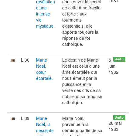
1981
révélation
nous ouvrir le secret
d’une
de cette âme fragile
intense
et forte : aux
vie
tourments
mystique.
existentiels, elle
apporta toujours la
réponse de foi
catholique.
L 36
Marie
Le destin de Marie
5
Audio
Noël,
Noël est celui d’une
juin
cœur
âme écartelée qui
1982
écartelé.
nous émeut par la
puissance et la
vérité des cris de sa
nature et sa réponse
catholique.
L 39
Marie
Marie Noël,
Audio
28 mai
Noël, la
parvenue à la
1983
descente
dernière partie de sa