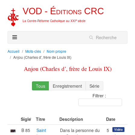
VOD -
Éditions
CRC
e
La Contre-Réforme Catholique au XXI
siècle
Accueil
Mots-clés
Nom propre
Anjou (Charles d’, frère de Louis IX)
Anjou (Charles d’, frère de Louis IX)
Tous
Enregistrement
Série
Filtrer :
Sigle
Titre
Description
Date
B 85
Saint
Dans la personne du
5
Vidéo