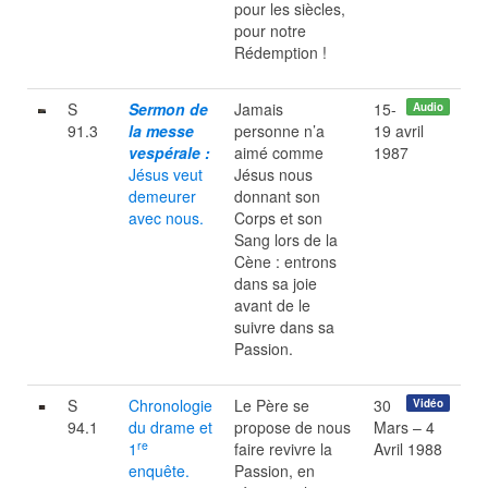
pour les siècles,
pour notre
Rédemption !
S
Sermon de
Jamais
15-
Audio
91.3
la messe
personne n’a
19 avril
vespérale :
aimé comme
1987
Jésus veut
Jésus nous
demeurer
donnant son
avec nous.
Corps et son
Sang lors de la
Cène : entrons
dans sa joie
avant de le
suivre dans sa
Passion.
S
Chronologie
Le Père se
30
Vidéo
94.1
du drame et
propose de nous
Mars – 4
re
1
faire revivre la
Avril 1988
enquête.
Passion, en