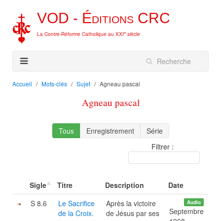
VOD -
Éditions
CRC
e
La Contre-Réforme Catholique au XXI
siècle
Accueil
Mots-clés
Sujet
Agneau pascal
Agneau pascal
Tous
Enregistrement
Série
Filtrer :
Sigle
Titre
Description
Date
S 8.6
Le Sacrifice
Après la victoire
Audio
Septembre
de la Croix.
de Jésus par ses