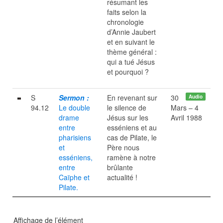
résumant les
faits selon la
chronologie
d’Annie Jaubert
et en suivant le
thème général :
qui a tué Jésus
et pourquoi ?
S
Sermon :
En revenant sur
30
Audio
94.12
Le double
le silence de
Mars – 4
drame
Jésus sur les
Avril 1988
entre
esséniens et au
pharisiens
cas de Pilate, le
et
Père nous
esséniens,
ramène à notre
entre
brûlante
Caïphe et
actualité !
Pilate.
Affichage de l’élément