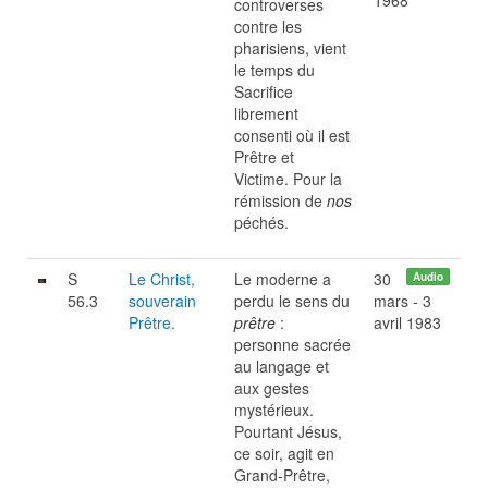
1968
controverses
contre les
pharisiens, vient
le temps du
Sacrifice
librement
consenti où il est
Prêtre et
Victime. Pour la
rémission de
nos
péchés.
S
Le Christ,
Le moderne a
30
Audio
56.3
souverain
perdu le sens du
mars - 3
Prêtre.
prêtre
:
avril 1983
personne sacrée
au langage et
aux gestes
mystérieux.
Pourtant Jésus,
ce soir, agit en
Grand-Prêtre,