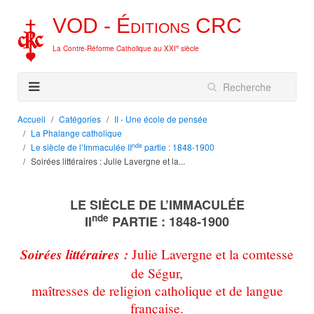
VOD -
Éditions
CRC
e
La Contre-Réforme Catholique au XXI
siècle
Accueil
Catégories
II - Une école de pensée
La Phalange catholique
nde
Le siècle de l’Immaculée II
partie : 1848-1900
Soirées littéraires : Julie Lavergne et la...
LE SIÈCLE DE L’IMMACULÉE
nde
II
PARTIE : 1848-1900
Soirées littéraires :
Julie Lavergne et la comtesse
de Ségur,
maîtresses de religion catholique et de langue
française.